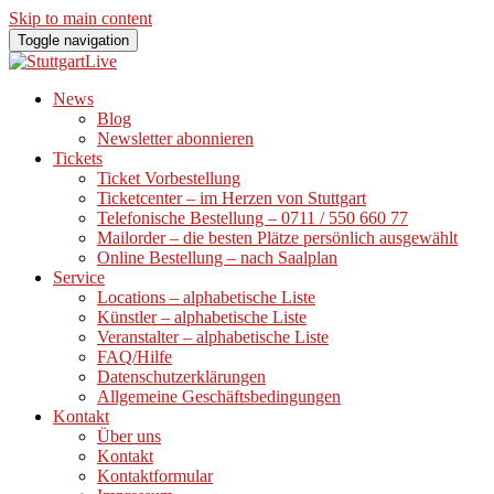
Skip to main content
Toggle navigation
News
Blog
Newsletter abonnieren
Tickets
Ticket Vorbestellung
Ticketcenter – im Herzen von Stuttgart
Telefonische Bestellung – 0711 / 550 660 77
Mailorder – die besten Plätze persönlich ausgewählt
Online Bestellung – nach Saalplan
Service
Locations – alphabetische Liste
Künstler – alphabetische Liste
Veranstalter – alphabetische Liste
FAQ/Hilfe
Datenschutzerklärungen
Allgemeine Geschäftsbedingungen
Kontakt
Über uns
Kontakt
Kontaktformular