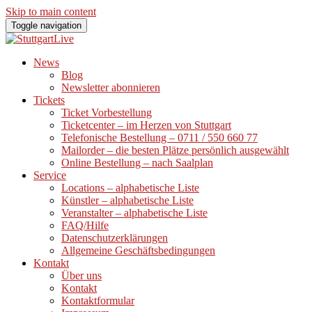
Skip to main content
Toggle navigation
News
Blog
Newsletter abonnieren
Tickets
Ticket Vorbestellung
Ticketcenter – im Herzen von Stuttgart
Telefonische Bestellung – 0711 / 550 660 77
Mailorder – die besten Plätze persönlich ausgewählt
Online Bestellung – nach Saalplan
Service
Locations – alphabetische Liste
Künstler – alphabetische Liste
Veranstalter – alphabetische Liste
FAQ/Hilfe
Datenschutzerklärungen
Allgemeine Geschäftsbedingungen
Kontakt
Über uns
Kontakt
Kontaktformular