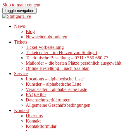
Skip to main content
Toggle navigation
News
Blog
Newsletter abonnieren
Tickets
Ticket Vorbestellung
Ticketcenter – im Herzen von Stuttgart
Telefonische Bestellung – 0711 / 550 660 77
Mailorder – die besten Plätze persönlich ausgewählt
Online Bestellung – nach Saalplan
Service
Locations – alphabetische Liste
Künstler – alphabetische Liste
Veranstalter – alphabetische Liste
FAQ/Hilfe
Datenschutzerklärungen
Allgemeine Geschäftsbedingungen
Kontakt
Über uns
Kontakt
Kontaktformular