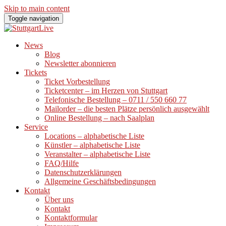
Skip to main content
Toggle navigation
News
Blog
Newsletter abonnieren
Tickets
Ticket Vorbestellung
Ticketcenter – im Herzen von Stuttgart
Telefonische Bestellung – 0711 / 550 660 77
Mailorder – die besten Plätze persönlich ausgewählt
Online Bestellung – nach Saalplan
Service
Locations – alphabetische Liste
Künstler – alphabetische Liste
Veranstalter – alphabetische Liste
FAQ/Hilfe
Datenschutzerklärungen
Allgemeine Geschäftsbedingungen
Kontakt
Über uns
Kontakt
Kontaktformular