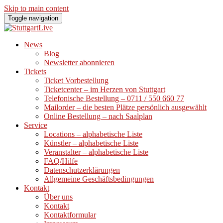
Skip to main content
Toggle navigation
News
Blog
Newsletter abonnieren
Tickets
Ticket Vorbestellung
Ticketcenter – im Herzen von Stuttgart
Telefonische Bestellung – 0711 / 550 660 77
Mailorder – die besten Plätze persönlich ausgewählt
Online Bestellung – nach Saalplan
Service
Locations – alphabetische Liste
Künstler – alphabetische Liste
Veranstalter – alphabetische Liste
FAQ/Hilfe
Datenschutzerklärungen
Allgemeine Geschäftsbedingungen
Kontakt
Über uns
Kontakt
Kontaktformular