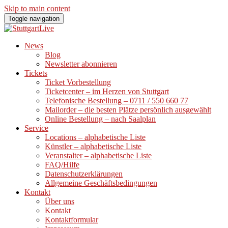
Skip to main content
Toggle navigation
News
Blog
Newsletter abonnieren
Tickets
Ticket Vorbestellung
Ticketcenter – im Herzen von Stuttgart
Telefonische Bestellung – 0711 / 550 660 77
Mailorder – die besten Plätze persönlich ausgewählt
Online Bestellung – nach Saalplan
Service
Locations – alphabetische Liste
Künstler – alphabetische Liste
Veranstalter – alphabetische Liste
FAQ/Hilfe
Datenschutzerklärungen
Allgemeine Geschäftsbedingungen
Kontakt
Über uns
Kontakt
Kontaktformular