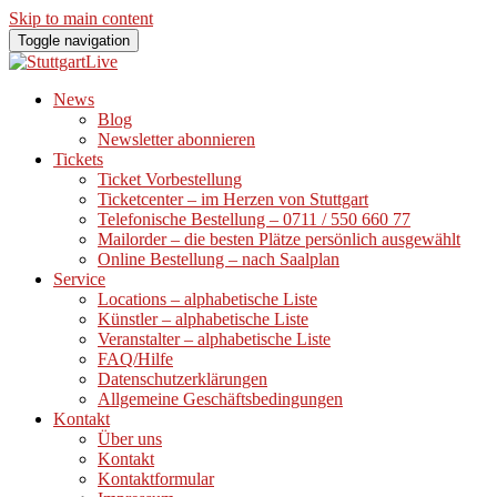
Skip to main content
Toggle navigation
News
Blog
Newsletter abonnieren
Tickets
Ticket Vorbestellung
Ticketcenter – im Herzen von Stuttgart
Telefonische Bestellung – 0711 / 550 660 77
Mailorder – die besten Plätze persönlich ausgewählt
Online Bestellung – nach Saalplan
Service
Locations – alphabetische Liste
Künstler – alphabetische Liste
Veranstalter – alphabetische Liste
FAQ/Hilfe
Datenschutzerklärungen
Allgemeine Geschäftsbedingungen
Kontakt
Über uns
Kontakt
Kontaktformular