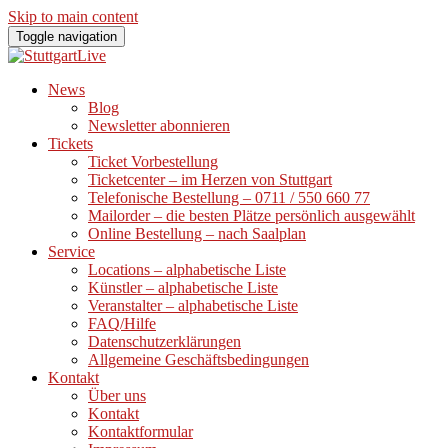
Skip to main content
Toggle navigation
News
Blog
Newsletter abonnieren
Tickets
Ticket Vorbestellung
Ticketcenter – im Herzen von Stuttgart
Telefonische Bestellung – 0711 / 550 660 77
Mailorder – die besten Plätze persönlich ausgewählt
Online Bestellung – nach Saalplan
Service
Locations – alphabetische Liste
Künstler – alphabetische Liste
Veranstalter – alphabetische Liste
FAQ/Hilfe
Datenschutzerklärungen
Allgemeine Geschäftsbedingungen
Kontakt
Über uns
Kontakt
Kontaktformular