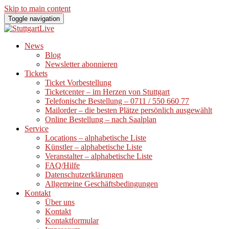
Skip to main content
Toggle navigation
News
Blog
Newsletter abonnieren
Tickets
Ticket Vorbestellung
Ticketcenter – im Herzen von Stuttgart
Telefonische Bestellung – 0711 / 550 660 77
Mailorder – die besten Plätze persönlich ausgewählt
Online Bestellung – nach Saalplan
Service
Locations – alphabetische Liste
Künstler – alphabetische Liste
Veranstalter – alphabetische Liste
FAQ/Hilfe
Datenschutzerklärungen
Allgemeine Geschäftsbedingungen
Kontakt
Über uns
Kontakt
Kontaktformular