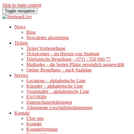
Skip to main content
Toggle navigation
News
Blog
Newsletter abonnieren
Tickets
Ticket Vorbestellung
Ticketcenter – im Herzen von Stuttgart
Telefonische Bestellung – 0711 / 550 660 77
Mailorder – die besten Plätze persönlich ausgewählt
Online Bestellung – nach Saalplan
Service
Locations – alphabetische Liste
Künstler – alphabetische Liste
Veranstalter – alphabetische Liste
FAQ/Hilfe
Datenschutzerklärungen
Allgemeine Geschäftsbedingungen
Kontakt
Über uns
Kontakt
Kontaktformular