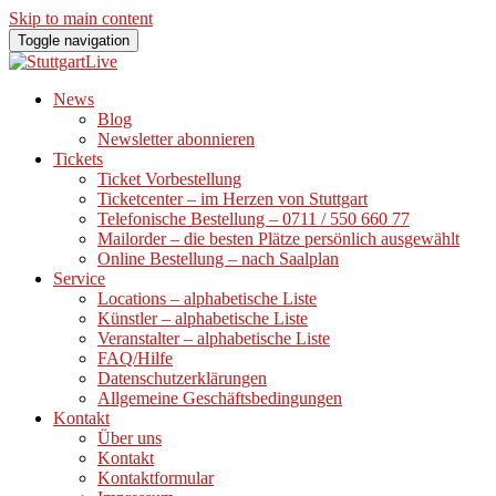
Skip to main content
Toggle navigation
News
Blog
Newsletter abonnieren
Tickets
Ticket Vorbestellung
Ticketcenter – im Herzen von Stuttgart
Telefonische Bestellung – 0711 / 550 660 77
Mailorder – die besten Plätze persönlich ausgewählt
Online Bestellung – nach Saalplan
Service
Locations – alphabetische Liste
Künstler – alphabetische Liste
Veranstalter – alphabetische Liste
FAQ/Hilfe
Datenschutzerklärungen
Allgemeine Geschäftsbedingungen
Kontakt
Über uns
Kontakt
Kontaktformular