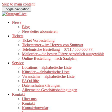
Skip to main content
Toggle navigation
News
Blog
Newsletter abonnieren
Tickets
Ticket Vorbestellung
Ticketcenter – im Herzen von Stuttgart
Telefonische Bestellung – 0711 / 550 660 77
Mailorder – die besten Plätze persönlich ausgewählt
Online Bestellung – nach Saalplan
Service
Locations – alphabetische Liste
Künstler – alphabetische Liste
Veranstalter – alphabetische Liste
FAQ/Hilfe
Datenschutzerklärungen
Allgemeine Geschäftsbedingungen
Kontakt
Über uns
Kontakt
Kontaktformular