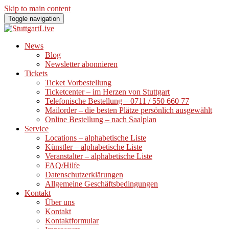
Skip to main content
Toggle navigation
News
Blog
Newsletter abonnieren
Tickets
Ticket Vorbestellung
Ticketcenter – im Herzen von Stuttgart
Telefonische Bestellung – 0711 / 550 660 77
Mailorder – die besten Plätze persönlich ausgewählt
Online Bestellung – nach Saalplan
Service
Locations – alphabetische Liste
Künstler – alphabetische Liste
Veranstalter – alphabetische Liste
FAQ/Hilfe
Datenschutzerklärungen
Allgemeine Geschäftsbedingungen
Kontakt
Über uns
Kontakt
Kontaktformular