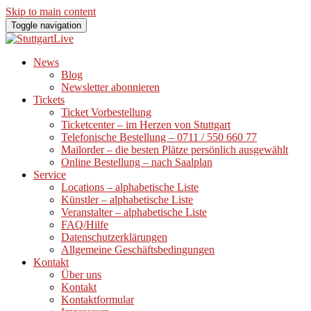
Skip to main content
Toggle navigation
News
Blog
Newsletter abonnieren
Tickets
Ticket Vorbestellung
Ticketcenter – im Herzen von Stuttgart
Telefonische Bestellung – 0711 / 550 660 77
Mailorder – die besten Plätze persönlich ausgewählt
Online Bestellung – nach Saalplan
Service
Locations – alphabetische Liste
Künstler – alphabetische Liste
Veranstalter – alphabetische Liste
FAQ/Hilfe
Datenschutzerklärungen
Allgemeine Geschäftsbedingungen
Kontakt
Über uns
Kontakt
Kontaktformular