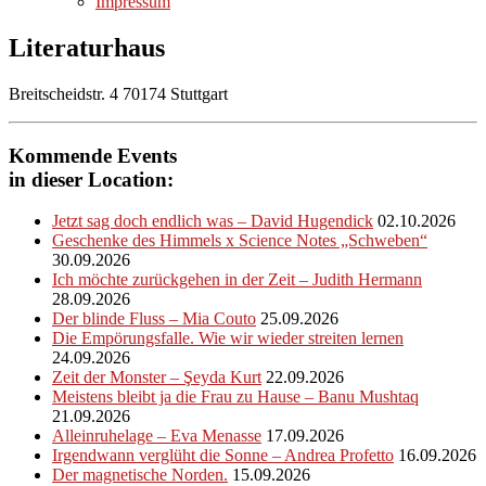
Impressum
Literaturhaus
Breitscheidstr. 4 70174 Stuttgart
Kommende Events
in dieser Location:
Jetzt sag doch endlich was – David Hugendick
02.10.2026
Geschenke des Himmels x Science Notes „Schweben“
30.09.2026
Ich möchte zurückgehen in der Zeit – Judith Hermann
28.09.2026
Der blinde Fluss – Mia Couto
25.09.2026
Die Empörungsfalle. Wie wir wieder streiten lernen
24.09.2026
Zeit der Monster – Şeyda Kurt
22.09.2026
Meistens bleibt ja die Frau zu Hause – Banu Mushtaq
21.09.2026
Alleinruhelage – Eva Menasse
17.09.2026
Irgendwann verglüht die Sonne – Andrea Profetto
16.09.2026
Der magnetische Norden.
15.09.2026