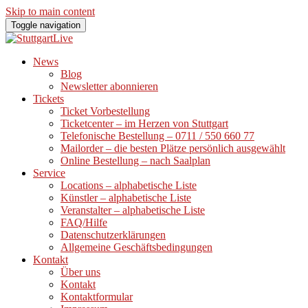
Skip to main content
Toggle navigation
News
Blog
Newsletter abonnieren
Tickets
Ticket Vorbestellung
Ticketcenter – im Herzen von Stuttgart
Telefonische Bestellung – 0711 / 550 660 77
Mailorder – die besten Plätze persönlich ausgewählt
Online Bestellung – nach Saalplan
Service
Locations – alphabetische Liste
Künstler – alphabetische Liste
Veranstalter – alphabetische Liste
FAQ/Hilfe
Datenschutzerklärungen
Allgemeine Geschäftsbedingungen
Kontakt
Über uns
Kontakt
Kontaktformular