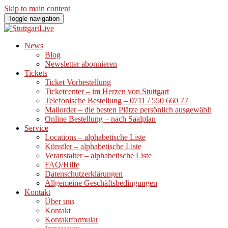
Skip to main content
Toggle navigation
News
Blog
Newsletter abonnieren
Tickets
Ticket Vorbestellung
Ticketcenter – im Herzen von Stuttgart
Telefonische Bestellung – 0711 / 550 660 77
Mailorder – die besten Plätze persönlich ausgewählt
Online Bestellung – nach Saalplan
Service
Locations – alphabetische Liste
Künstler – alphabetische Liste
Veranstalter – alphabetische Liste
FAQ/Hilfe
Datenschutzerklärungen
Allgemeine Geschäftsbedingungen
Kontakt
Über uns
Kontakt
Kontaktformular