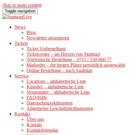
Skip to main content
Toggle navigation
News
Blog
Newsletter abonnieren
Tickets
Ticket Vorbestellung
Ticketcenter – im Herzen von Stuttgart
Telefonische Bestellung – 0711 / 550 660 77
Mailorder – die besten Plätze persönlich ausgewählt
Online Bestellung – nach Saalplan
Service
Locations – alphabetische Liste
Künstler – alphabetische Liste
Veranstalter – alphabetische Liste
FAQ/Hilfe
Datenschutzerklärungen
Allgemeine Geschäftsbedingungen
Kontakt
Über uns
Kontakt
Kontaktformular