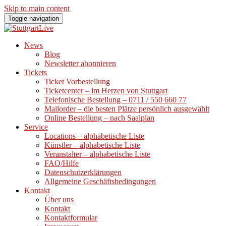
Skip to main content
Toggle navigation
News
Blog
Newsletter abonnieren
Tickets
Ticket Vorbestellung
Ticketcenter – im Herzen von Stuttgart
Telefonische Bestellung – 0711 / 550 660 77
Mailorder – die besten Plätze persönlich ausgewählt
Online Bestellung – nach Saalplan
Service
Locations – alphabetische Liste
Künstler – alphabetische Liste
Veranstalter – alphabetische Liste
FAQ/Hilfe
Datenschutzerklärungen
Allgemeine Geschäftsbedingungen
Kontakt
Über uns
Kontakt
Kontaktformular