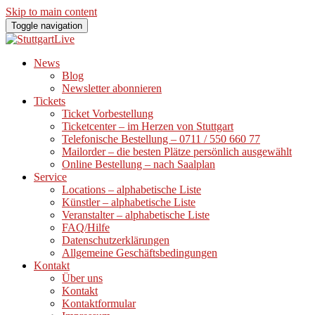
Skip to main content
Toggle navigation
News
Blog
Newsletter abonnieren
Tickets
Ticket Vorbestellung
Ticketcenter – im Herzen von Stuttgart
Telefonische Bestellung – 0711 / 550 660 77
Mailorder – die besten Plätze persönlich ausgewählt
Online Bestellung – nach Saalplan
Service
Locations – alphabetische Liste
Künstler – alphabetische Liste
Veranstalter – alphabetische Liste
FAQ/Hilfe
Datenschutzerklärungen
Allgemeine Geschäftsbedingungen
Kontakt
Über uns
Kontakt
Kontaktformular