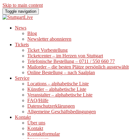
Skip to main content
Toggle navigation
News
Blog
Newsletter abonnieren
Tickets
Ticket Vorbestellung
Ticketcenter – im Herzen von Stuttgart
Telefonische Bestellung – 0711 / 550 660 77
Mailorder – die besten Plätze persönlich ausgewählt
Online Bestellung – nach Saalplan
Service
Locations – alphabetische Liste
Künstler – alphabetische Liste
Veranstalter – alphabetische Liste
FAQ/Hilfe
Datenschutzerklärungen
Allgemeine Geschäftsbedingungen
Kontakt
Über uns
Kontakt
Kontaktformular