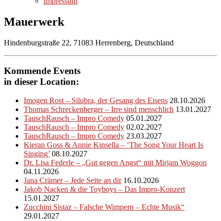
Impressum
Mauerwerk
Hindenburgstraße 22, 71083 Herrenberg, Deutschland
Kommende Events
in dieser Location:
Imogen Rost – Silubra, der Gesang des Eisens
28.10.2026
Thomas Schreckenberger – Irre sind menschlich
13.01.2027
TauschRausch – Impro Comedy
05.01.2027
TauschRausch – Impro Comedy
02.02.2027
TauschRausch – Impro Comedy
23.03.2027
Kieran Goss & Annie Kinsella – ‘The Song Your Heart Is
Singing’
08.10.2027
Dr. Lisa Federle – „Gut gegen Angst“ mit Mirjam Woggon
04.11.2026
Jana Crämer – Jede Seite an dir
16.10.2026
Jakob Nacken & die Toyboys – Das Impro-Konzert
15.01.2027
Zucchini Sistaz – Falsche Wimpern – Echte Musik“
29.01.2027