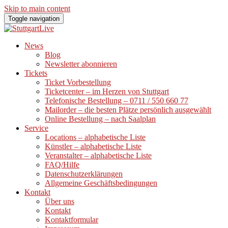
Skip to main content
Toggle navigation
News
Blog
Newsletter abonnieren
Tickets
Ticket Vorbestellung
Ticketcenter – im Herzen von Stuttgart
Telefonische Bestellung – 0711 / 550 660 77
Mailorder – die besten Plätze persönlich ausgewählt
Online Bestellung – nach Saalplan
Service
Locations – alphabetische Liste
Künstler – alphabetische Liste
Veranstalter – alphabetische Liste
FAQ/Hilfe
Datenschutzerklärungen
Allgemeine Geschäftsbedingungen
Kontakt
Über uns
Kontakt
Kontaktformular