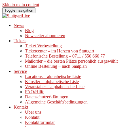
Skip to main content
Toggle navigation
News
Blog
Newsletter abonnieren
Tickets
Ticket Vorbestellung
Ticketcenter – im Herzen von Stuttgart
Telefonische Bestellung – 0711 / 550 660 77
Mailorder – die besten Plätze persönlich ausgewählt
Online Bestellung – nach Saalplan
Service
Locations – alphabetische Liste
Künstler – alphabetische Liste
Veranstalter – alphabetische Liste
FAQ/Hilfe
Datenschutzerklärungen
Allgemeine Geschäftsbedingungen
Kontakt
Über uns
Kontakt
Kontaktformular