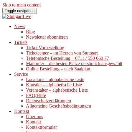
Skip to main content
Toggle navigation
News
Blog
Newsletter abonnieren
Tickets
Ticket Vorbestellung
Ticketcenter – im Herzen von Stuttgart
Telefonische Bestellung – 0711 / 550 660 77
Mailorder – die besten Plätze persönlich ausgewählt
Online Bestellung – nach Saalplan
Service
Locations – alphabetische Liste
Künstler – alphabetische Liste
Veranstalter – alphabetische Liste
FAQ/Hilfe
Datenschutzerklärungen
Allgemeine Geschäftsbedingungen
Kontakt
Über uns
Kontakt
Kontaktformular