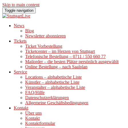
Skip to main content
Toggle navigation
News
Blog
Newsletter abonnieren
Tickets
Ticket Vorbestellung
Ticketcenter – im Herzen von Stuttgart
Telefonische Bestellung – 0711 / 550 660 77
Mailorder – die besten Plätze persönlich ausgewählt
Online Bestellung – nach Saalplan
Service
Locations – alphabetische Liste
Künstler – alphabetische Liste
Veranstalter – alphabetische Liste
FAQ/Hilfe
Datenschutzerklärungen
Allgemeine Geschäftsbedingungen
Kontakt
Über uns
Kontakt
Kontaktformular