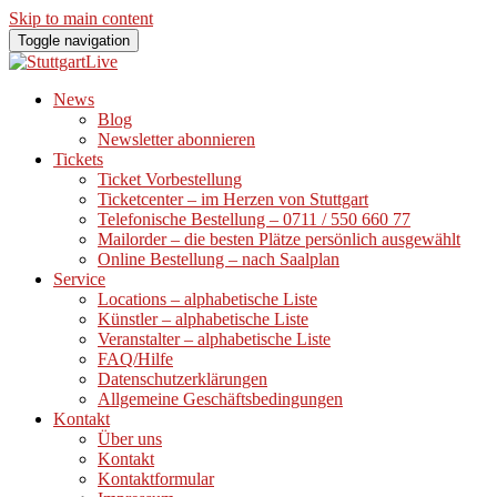
Skip to main content
Toggle navigation
News
Blog
Newsletter abonnieren
Tickets
Ticket Vorbestellung
Ticketcenter – im Herzen von Stuttgart
Telefonische Bestellung – 0711 / 550 660 77
Mailorder – die besten Plätze persönlich ausgewählt
Online Bestellung – nach Saalplan
Service
Locations – alphabetische Liste
Künstler – alphabetische Liste
Veranstalter – alphabetische Liste
FAQ/Hilfe
Datenschutzerklärungen
Allgemeine Geschäftsbedingungen
Kontakt
Über uns
Kontakt
Kontaktformular