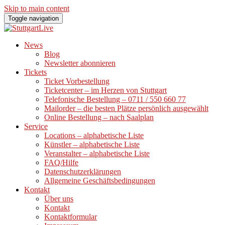
Skip to main content
Toggle navigation
News
Blog
Newsletter abonnieren
Tickets
Ticket Vorbestellung
Ticketcenter – im Herzen von Stuttgart
Telefonische Bestellung – 0711 / 550 660 77
Mailorder – die besten Plätze persönlich ausgewählt
Online Bestellung – nach Saalplan
Service
Locations – alphabetische Liste
Künstler – alphabetische Liste
Veranstalter – alphabetische Liste
FAQ/Hilfe
Datenschutzerklärungen
Allgemeine Geschäftsbedingungen
Kontakt
Über uns
Kontakt
Kontaktformular