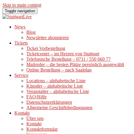
Skip to main content
Toggle navigation
News
Blog
Newsletter abonnieren
Tickets
Ticket Vorbestellung
Ticketcenter – im Herzen von Stuttgart
Telefonische Bestellung – 0711 / 550 660 77
Mailorder – die besten Plätze persönlich ausgewählt
Online Bestellung – nach Saalplan
Service
Locations – alphabetische Liste
Künstler – alphabetische Liste
Veranstalter – alphabetische Liste
FAQ/Hilfe
Datenschutzerklärungen
Allgemeine Geschäftsbedingungen
Kontakt
Über uns
Kontakt
Kontaktformular