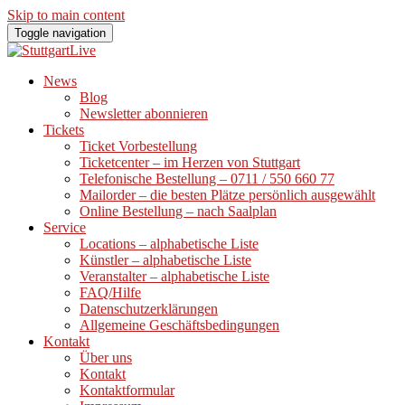
Skip to main content
Toggle navigation
News
Blog
Newsletter abonnieren
Tickets
Ticket Vorbestellung
Ticketcenter – im Herzen von Stuttgart
Telefonische Bestellung – 0711 / 550 660 77
Mailorder – die besten Plätze persönlich ausgewählt
Online Bestellung – nach Saalplan
Service
Locations – alphabetische Liste
Künstler – alphabetische Liste
Veranstalter – alphabetische Liste
FAQ/Hilfe
Datenschutzerklärungen
Allgemeine Geschäftsbedingungen
Kontakt
Über uns
Kontakt
Kontaktformular