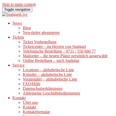
Skip to main content
Toggle navigation
News
Blog
Newsletter abonnieren
Tickets
Ticket Vorbestellung
Ticketcenter – im Herzen von Stuttgart
Telefonische Bestellung – 0711 / 550 660 77
Mailorder – die besten Plätze persönlich ausgewählt
Online Bestellung – nach Saalplan
Service
Locations – alphabetische Liste
Künstler – alphabetische Liste
Veranstalter – alphabetische Liste
FAQ/Hilfe
Datenschutzerklärungen
Allgemeine Geschäftsbedingungen
Kontakt
Über uns
Kontakt
Kontaktformular