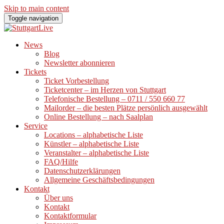
Skip to main content
Toggle navigation
News
Blog
Newsletter abonnieren
Tickets
Ticket Vorbestellung
Ticketcenter – im Herzen von Stuttgart
Telefonische Bestellung – 0711 / 550 660 77
Mailorder – die besten Plätze persönlich ausgewählt
Online Bestellung – nach Saalplan
Service
Locations – alphabetische Liste
Künstler – alphabetische Liste
Veranstalter – alphabetische Liste
FAQ/Hilfe
Datenschutzerklärungen
Allgemeine Geschäftsbedingungen
Kontakt
Über uns
Kontakt
Kontaktformular