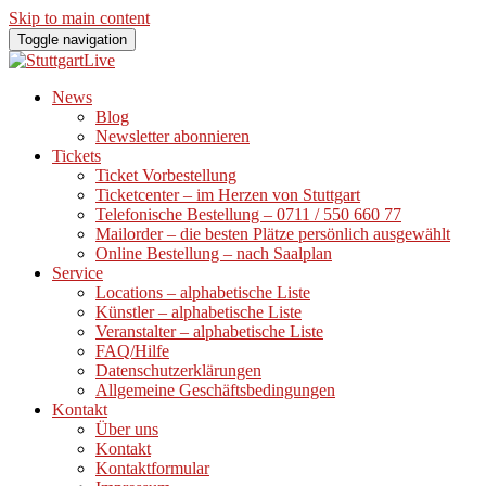
Skip to main content
Toggle navigation
News
Blog
Newsletter abonnieren
Tickets
Ticket Vorbestellung
Ticketcenter – im Herzen von Stuttgart
Telefonische Bestellung – 0711 / 550 660 77
Mailorder – die besten Plätze persönlich ausgewählt
Online Bestellung – nach Saalplan
Service
Locations – alphabetische Liste
Künstler – alphabetische Liste
Veranstalter – alphabetische Liste
FAQ/Hilfe
Datenschutzerklärungen
Allgemeine Geschäftsbedingungen
Kontakt
Über uns
Kontakt
Kontaktformular