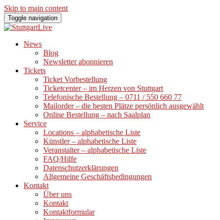
Skip to main content
Toggle navigation
News
Blog
Newsletter abonnieren
Tickets
Ticket Vorbestellung
Ticketcenter – im Herzen von Stuttgart
Telefonische Bestellung – 0711 / 550 660 77
Mailorder – die besten Plätze persönlich ausgewählt
Online Bestellung – nach Saalplan
Service
Locations – alphabetische Liste
Künstler – alphabetische Liste
Veranstalter – alphabetische Liste
FAQ/Hilfe
Datenschutzerklärungen
Allgemeine Geschäftsbedingungen
Kontakt
Über uns
Kontakt
Kontaktformular