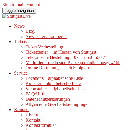
Skip to main content
Toggle navigation
News
Blog
Newsletter abonnieren
Tickets
Ticket Vorbestellung
Ticketcenter – im Herzen von Stuttgart
Telefonische Bestellung – 0711 / 550 660 77
Mailorder – die besten Plätze persönlich ausgewählt
Online Bestellung – nach Saalplan
Service
Locations – alphabetische Liste
Künstler – alphabetische Liste
Veranstalter – alphabetische Liste
FAQ/Hilfe
Datenschutzerklärungen
Allgemeine Geschäftsbedingungen
Kontakt
Über uns
Kontakt
Kontaktformular