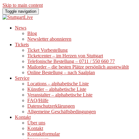
Skip to main content
Toggle navigation
News
Blog
Newsletter abonnieren
Tickets
Ticket Vorbestellung
Ticketcenter – im Herzen von Stuttgart
Telefonische Bestellung – 0711 / 550 660 77
Mailorder – die besten Plätze persönlich ausgewählt
Online Bestellung – nach Saalplan
Service
Locations – alphabetische Liste
Künstler – alphabetische Liste
Veranstalter – alphabetische Liste
FAQ/Hilfe
Datenschutzerklärungen
Allgemeine Geschäftsbedingungen
Kontakt
Über uns
Kontakt
Kontaktformular