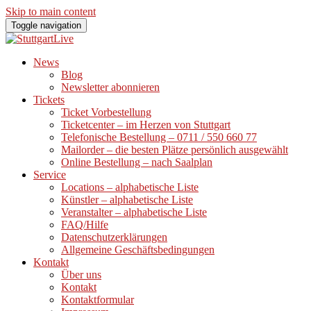
Skip to main content
Toggle navigation
News
Blog
Newsletter abonnieren
Tickets
Ticket Vorbestellung
Ticketcenter – im Herzen von Stuttgart
Telefonische Bestellung – 0711 / 550 660 77
Mailorder – die besten Plätze persönlich ausgewählt
Online Bestellung – nach Saalplan
Service
Locations – alphabetische Liste
Künstler – alphabetische Liste
Veranstalter – alphabetische Liste
FAQ/Hilfe
Datenschutzerklärungen
Allgemeine Geschäftsbedingungen
Kontakt
Über uns
Kontakt
Kontaktformular