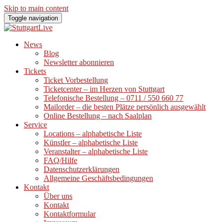
Skip to main content
Toggle navigation
News
Blog
Newsletter abonnieren
Tickets
Ticket Vorbestellung
Ticketcenter – im Herzen von Stuttgart
Telefonische Bestellung – 0711 / 550 660 77
Mailorder – die besten Plätze persönlich ausgewählt
Online Bestellung – nach Saalplan
Service
Locations – alphabetische Liste
Künstler – alphabetische Liste
Veranstalter – alphabetische Liste
FAQ/Hilfe
Datenschutzerklärungen
Allgemeine Geschäftsbedingungen
Kontakt
Über uns
Kontakt
Kontaktformular