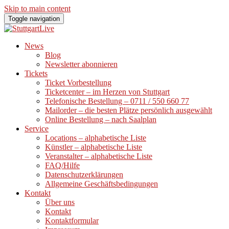
Skip to main content
Toggle navigation
News
Blog
Newsletter abonnieren
Tickets
Ticket Vorbestellung
Ticketcenter – im Herzen von Stuttgart
Telefonische Bestellung – 0711 / 550 660 77
Mailorder – die besten Plätze persönlich ausgewählt
Online Bestellung – nach Saalplan
Service
Locations – alphabetische Liste
Künstler – alphabetische Liste
Veranstalter – alphabetische Liste
FAQ/Hilfe
Datenschutzerklärungen
Allgemeine Geschäftsbedingungen
Kontakt
Über uns
Kontakt
Kontaktformular