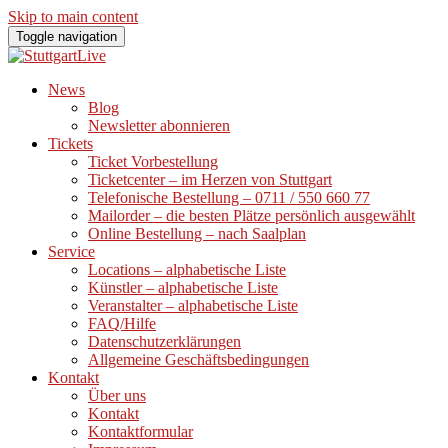
Skip to main content
Toggle navigation
News
Blog
Newsletter abonnieren
Tickets
Ticket Vorbestellung
Ticketcenter – im Herzen von Stuttgart
Telefonische Bestellung – 0711 / 550 660 77
Mailorder – die besten Plätze persönlich ausgewählt
Online Bestellung – nach Saalplan
Service
Locations – alphabetische Liste
Künstler – alphabetische Liste
Veranstalter – alphabetische Liste
FAQ/Hilfe
Datenschutzerklärungen
Allgemeine Geschäftsbedingungen
Kontakt
Über uns
Kontakt
Kontaktformular