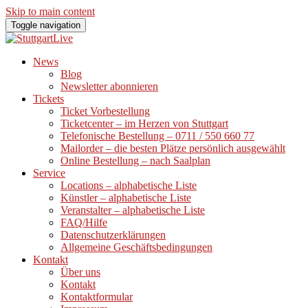
Skip to main content
Toggle navigation
News
Blog
Newsletter abonnieren
Tickets
Ticket Vorbestellung
Ticketcenter – im Herzen von Stuttgart
Telefonische Bestellung – 0711 / 550 660 77
Mailorder – die besten Plätze persönlich ausgewählt
Online Bestellung – nach Saalplan
Service
Locations – alphabetische Liste
Künstler – alphabetische Liste
Veranstalter – alphabetische Liste
FAQ/Hilfe
Datenschutzerklärungen
Allgemeine Geschäftsbedingungen
Kontakt
Über uns
Kontakt
Kontaktformular