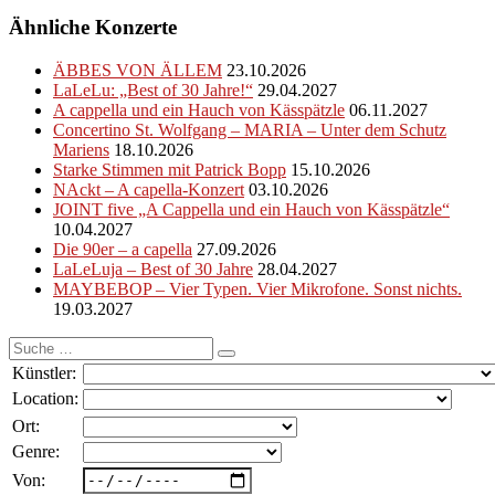
Ähnliche Konzerte
ÄBBES VON ÄLLEM
23.10.2026
LaLeLu: „Best of 30 Jahre!“
29.04.2027
A cappella und ein Hauch von Kässpätzle
06.11.2027
Concertino St. Wolfgang – MARIA – Unter dem Schutz
Mariens
18.10.2026
Starke Stimmen mit Patrick Bopp
15.10.2026
NAckt – A capella-Konzert
03.10.2026
JOINT five „A Cappella und ein Hauch von Kässpätzle“
10.04.2027
Die 90er – a capella
27.09.2026
LaLeLuja – Best of 30 Jahre
28.04.2027
MAYBEBOP – Vier Typen. Vier Mikrofone. Sonst nichts.
19.03.2027
Suche
nach:
Künstler:
Location:
Ort:
Genre:
Von: