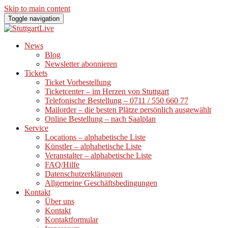
Skip to main content
Toggle navigation
News
Blog
Newsletter abonnieren
Tickets
Ticket Vorbestellung
Ticketcenter – im Herzen von Stuttgart
Telefonische Bestellung – 0711 / 550 660 77
Mailorder – die besten Plätze persönlich ausgewählt
Online Bestellung – nach Saalplan
Service
Locations – alphabetische Liste
Künstler – alphabetische Liste
Veranstalter – alphabetische Liste
FAQ/Hilfe
Datenschutzerklärungen
Allgemeine Geschäftsbedingungen
Kontakt
Über uns
Kontakt
Kontaktformular