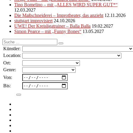
Tino Bomelino – mit „ALLES WIRD SUPER GUT*“
12.03.2027
Die Maßschneiderei – Improtheater, das anzieht
12.11.2026
stuttgart improvisiert
24.10.2026
UWE! Der Kreisligatrainer – Balla Balla
19.02.2027
Simon Pearce – mit „Funny Bones“
13.05.2027
Suche
nach:
Künstler:
Location:
Ort:
Genre:
Von:
Bis: