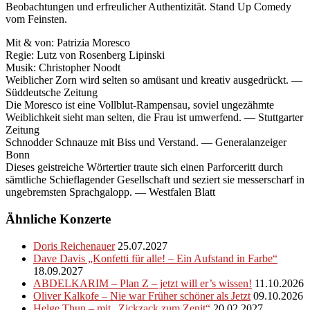
Beobachtungen und erfreulicher Authentizität. Stand Up Comedy
vom Feinsten.
Mit & von: Patrizia Moresco
Regie: Lutz von Rosenberg Lipinski
Musik: Christopher Noodt
Weiblicher Zorn wird selten so amüsant und kreativ ausgedrückt. —
Süddeutsche Zeitung
Die Moresco ist eine Vollblut-Rampensau, soviel ungezähmte
Weiblichkeit sieht man selten, die Frau ist umwerfend. — Stuttgarter
Zeitung
Schnodder Schnauze mit Biss und Verstand. — Generalanzeiger
Bonn
Dieses geistreiche Wörtertier traute sich einen Parforceritt durch
sämtliche Schieflagender Gesellschaft und seziert sie messerscharf in
ungebremsten Sprachgalopp. — Westfalen Blatt
Ähnliche Konzerte
Doris Reichenauer
25.07.2027
Dave Davis „Konfetti für alle! – Ein Aufstand in Farbe“
18.09.2027
ABDELKARIM – Plan Z – jetzt will er’s wissen!
11.10.2026
Oliver Kalkofe – Nie war Früher schöner als Jetzt
09.10.2026
Helge Thun – mit „Zickzack zum Zenit“
20.02.2027