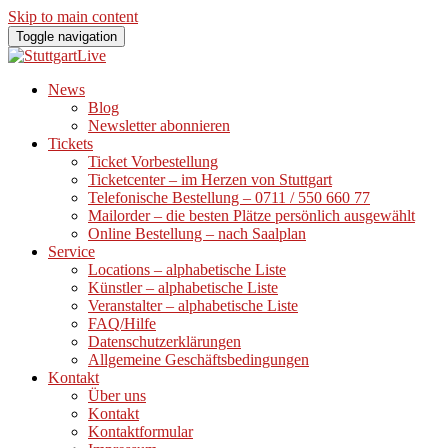
Skip to main content
Toggle navigation
News
Blog
Newsletter abonnieren
Tickets
Ticket Vorbestellung
Ticketcenter – im Herzen von Stuttgart
Telefonische Bestellung – 0711 / 550 660 77
Mailorder – die besten Plätze persönlich ausgewählt
Online Bestellung – nach Saalplan
Service
Locations – alphabetische Liste
Künstler – alphabetische Liste
Veranstalter – alphabetische Liste
FAQ/Hilfe
Datenschutzerklärungen
Allgemeine Geschäftsbedingungen
Kontakt
Über uns
Kontakt
Kontaktformular