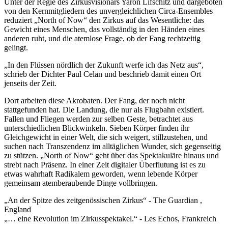
Unter der Regie des Zirkusvisionärs Yaron Lifschitz und dargeboten
von den Kernmitgliedern des unvergleichlichen Circa-Ensembles
reduziert „North of Now“ den Zirkus auf das Wesentliche: das
Gewicht eines Menschen, das vollständig in den Händen eines
anderen ruht, und die atemlose Frage, ob der Fang rechtzeitig
gelingt.
„In den Flüssen nördlich der Zukunft werfe ich das Netz aus“,
schrieb der Dichter Paul Celan und beschrieb damit einen Ort
jenseits der Zeit.
Dort arbeiten diese Akrobaten. Der Fang, der noch nicht
stattgefunden hat. Die Landung, die nur als Flugbahn existiert.
Fallen und Fliegen werden zur selben Geste, betrachtet aus
unterschiedlichen Blickwinkeln. Sieben Körper finden ihr
Gleichgewicht in einer Welt, die sich weigert, stillzustehen, und
suchen nach Transzendenz im alltäglichen Wunder, sich gegenseitig
zu stützen. „North of Now“ geht über das Spektakuläre hinaus und
strebt nach Präsenz. In einer Zeit digitaler Überflutung ist es zu
etwas wahrhaft Radikalem geworden, wenn lebende Körper
gemeinsam atemberaubende Dinge vollbringen.
„An der Spitze des zeitgenössischen Zirkus“ - The Guardian ,
England
„… eine Revolution im Zirkusspektakel.“ - Les Echos, Frankreich