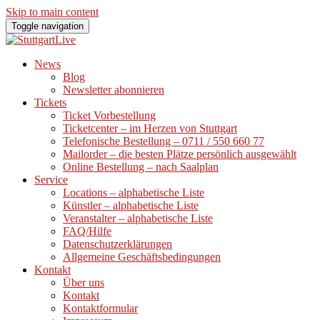
Skip to main content
Toggle navigation
News
Blog
Newsletter abonnieren
Tickets
Ticket Vorbestellung
Ticketcenter – im Herzen von Stuttgart
Telefonische Bestellung – 0711 / 550 660 77
Mailorder – die besten Plätze persönlich ausgewählt
Online Bestellung – nach Saalplan
Service
Locations – alphabetische Liste
Künstler – alphabetische Liste
Veranstalter – alphabetische Liste
FAQ/Hilfe
Datenschutzerklärungen
Allgemeine Geschäftsbedingungen
Kontakt
Über uns
Kontakt
Kontaktformular