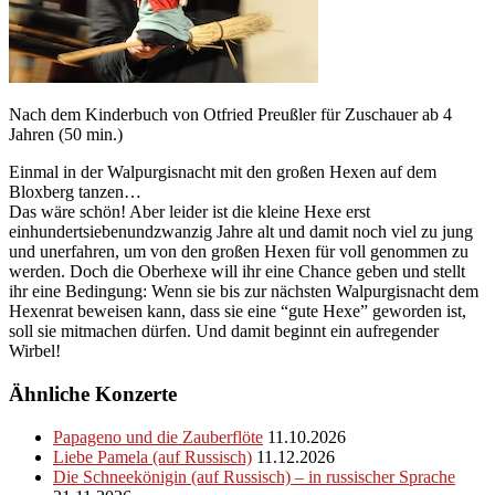
Nach dem Kinderbuch von Otfried Preußler für Zuschauer ab 4
Jahren (50 min.)
Einmal in der Walpurgisnacht mit den großen Hexen auf dem
Bloxberg tanzen…
Das wäre schön! Aber leider ist die kleine Hexe erst
einhundertsiebenundzwanzig Jahre alt und damit noch viel zu jung
und unerfahren, um von den großen Hexen für voll genommen zu
werden. Doch die Oberhexe will ihr eine Chance geben und stellt
ihr eine Bedingung: Wenn sie bis zur nächsten Walpurgisnacht dem
Hexenrat beweisen kann, dass sie eine “gute Hexe” geworden ist,
soll sie mitmachen dürfen. Und damit beginnt ein aufregender
Wirbel!
Ähnliche Konzerte
Papageno und die Zauberflöte
11.10.2026
Liebe Pamela (auf Russisch)
11.12.2026
Die Schneekönigin (auf Russisch) – in russischer Sprache