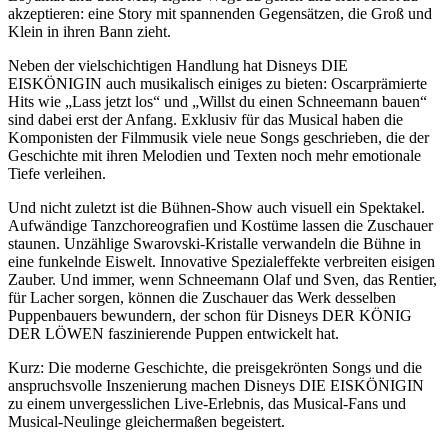
akzeptieren: eine Story mit spannenden Gegensätzen, die Groß und
Klein in ihren Bann zieht.
Neben der vielschichtigen Handlung hat Disneys DIE
EISKÖNIGIN auch musikalisch einiges zu bieten: Oscarprämierte
Hits wie „Lass jetzt los“ und „Willst du einen Schneemann bauen“
sind dabei erst der Anfang. Exklusiv für das Musical haben die
Komponisten der Filmmusik viele neue Songs geschrieben, die der
Geschichte mit ihren Melodien und Texten noch mehr emotionale
Tiefe verleihen.
Und nicht zuletzt ist die Bühnen-Show auch visuell ein Spektakel.
Aufwändige Tanzchoreografien und Kostüme lassen die Zuschauer
staunen. Unzählige Swarovski-Kristalle verwandeln die Bühne in
eine funkelnde Eiswelt. Innovative Spezialeffekte verbreiten eisigen
Zauber. Und immer, wenn Schneemann Olaf und Sven, das Rentier,
für Lacher sorgen, können die Zuschauer das Werk desselben
Puppenbauers bewundern, der schon für Disneys DER KÖNIG
DER LÖWEN faszinierende Puppen entwickelt hat.
Kurz: Die moderne Geschichte, die preisgekrönten Songs und die
anspruchsvolle Inszenierung machen Disneys DIE EISKÖNIGIN
zu einem unvergesslichen Live-Erlebnis, das Musical-Fans und
Musical-Neulinge gleichermaßen begeistert.