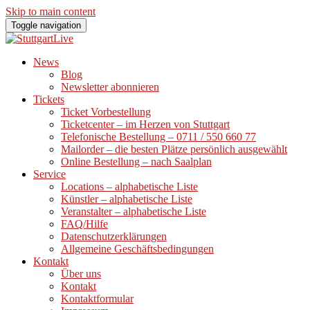
Skip to main content
Toggle navigation
News
Blog
Newsletter abonnieren
Tickets
Ticket Vorbestellung
Ticketcenter – im Herzen von Stuttgart
Telefonische Bestellung – 0711 / 550 660 77
Mailorder – die besten Plätze persönlich ausgewählt
Online Bestellung – nach Saalplan
Service
Locations – alphabetische Liste
Künstler – alphabetische Liste
Veranstalter – alphabetische Liste
FAQ/Hilfe
Datenschutzerklärungen
Allgemeine Geschäftsbedingungen
Kontakt
Über uns
Kontakt
Kontaktformular