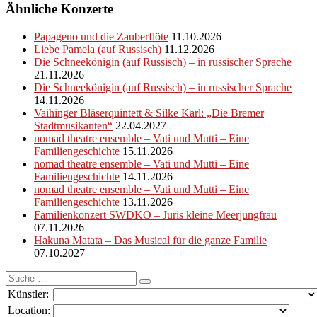
Ähnliche Konzerte
Papageno und die Zauberflöte
11.10.2026
Liebe Pamela (auf Russisch)
11.12.2026
Die Schneekönigin (auf Russisch) – in russischer Sprache
21.11.2026
Die Schneekönigin (auf Russisch) – in russischer Sprache
14.11.2026
Vaihinger Bläserquintett & Silke Karl: „Die Bremer
Stadtmusikanten“
22.04.2027
nomad theatre ensemble – Vati und Mutti – Eine
Familiengeschichte
15.11.2026
nomad theatre ensemble – Vati und Mutti – Eine
Familiengeschichte
14.11.2026
nomad theatre ensemble – Vati und Mutti – Eine
Familiengeschichte
13.11.2026
Familienkonzert SWDKO – Juris kleine Meerjungfrau
07.11.2026
Hakuna Matata – Das Musical für die ganze Familie
07.10.2027
Suche
nach:
Künstler:
Location: