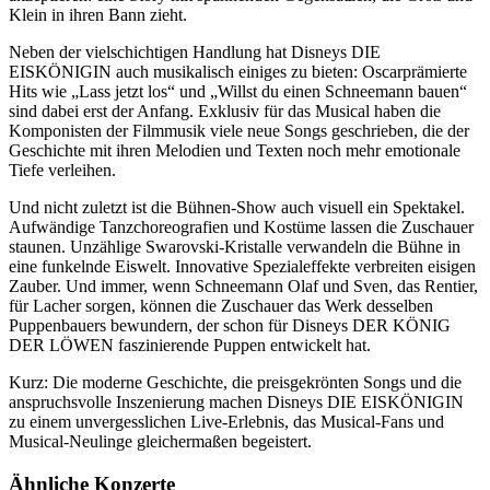
Klein in ihren Bann zieht.
Neben der vielschichtigen Handlung hat Disneys DIE
EISKÖNIGIN auch musikalisch einiges zu bieten: Oscarprämierte
Hits wie „Lass jetzt los“ und „Willst du einen Schneemann bauen“
sind dabei erst der Anfang. Exklusiv für das Musical haben die
Komponisten der Filmmusik viele neue Songs geschrieben, die der
Geschichte mit ihren Melodien und Texten noch mehr emotionale
Tiefe verleihen.
Und nicht zuletzt ist die Bühnen-Show auch visuell ein Spektakel.
Aufwändige Tanzchoreografien und Kostüme lassen die Zuschauer
staunen. Unzählige Swarovski-Kristalle verwandeln die Bühne in
eine funkelnde Eiswelt. Innovative Spezialeffekte verbreiten eisigen
Zauber. Und immer, wenn Schneemann Olaf und Sven, das Rentier,
für Lacher sorgen, können die Zuschauer das Werk desselben
Puppenbauers bewundern, der schon für Disneys DER KÖNIG
DER LÖWEN faszinierende Puppen entwickelt hat.
Kurz: Die moderne Geschichte, die preisgekrönten Songs und die
anspruchsvolle Inszenierung machen Disneys DIE EISKÖNIGIN
zu einem unvergesslichen Live-Erlebnis, das Musical-Fans und
Musical-Neulinge gleichermaßen begeistert.
Ähnliche Konzerte