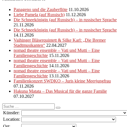
Papageno und die Zauberflöte
11.10.2026
Liebe Pamela (auf Russisch)
11.12.2026
Die Schneekönigin (auf Russisch) – in russischer Sprache
21.11.2026
Die Schneekönigin (auf Russisch) – in russischer Sprache
14.11.2026
Vaihinger Bläserquintett & Silke Karl: „Die Bremer
Stadtmusikanten“
22.04.2027
nomad theatre ensemble – Vati und Mutti – Eine
Familiengeschichte
15.11.2026
nomad theatre ensemble – Vati und Mutti – Eine
Familiengeschichte
14.11.2026
nomad theatre ensemble – Vati und Mutti – Eine
Familiengeschichte
13.11.2026
Familienkonzert SWDKO – Juris kleine Meerjungfrau
07.11.2026
Hakuna Matata – Das Musical für die ganze Familie
07.10.2027
Suche
nach:
Künstler:
Location:
Ort: