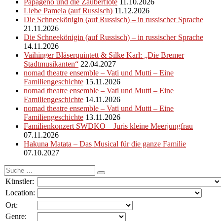
Papageno und die Zauberflöte
11.10.2026
Liebe Pamela (auf Russisch)
11.12.2026
Die Schneekönigin (auf Russisch) – in russischer Sprache
21.11.2026
Die Schneekönigin (auf Russisch) – in russischer Sprache
14.11.2026
Vaihinger Bläserquintett & Silke Karl: „Die Bremer
Stadtmusikanten“
22.04.2027
nomad theatre ensemble – Vati und Mutti – Eine
Familiengeschichte
15.11.2026
nomad theatre ensemble – Vati und Mutti – Eine
Familiengeschichte
14.11.2026
nomad theatre ensemble – Vati und Mutti – Eine
Familiengeschichte
13.11.2026
Familienkonzert SWDKO – Juris kleine Meerjungfrau
07.11.2026
Hakuna Matata – Das Musical für die ganze Familie
07.10.2027
Suche
nach:
Künstler:
Location:
Ort:
Genre: