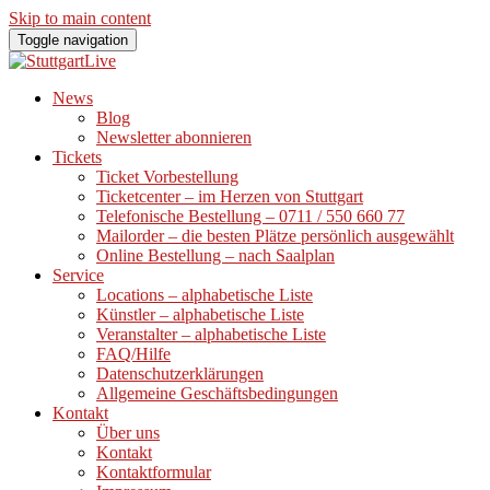
Skip to main content
Toggle navigation
News
Blog
Newsletter abonnieren
Tickets
Ticket Vorbestellung
Ticketcenter – im Herzen von Stuttgart
Telefonische Bestellung – 0711 / 550 660 77
Mailorder – die besten Plätze persönlich ausgewählt
Online Bestellung – nach Saalplan
Service
Locations – alphabetische Liste
Künstler – alphabetische Liste
Veranstalter – alphabetische Liste
FAQ/Hilfe
Datenschutzerklärungen
Allgemeine Geschäftsbedingungen
Kontakt
Über uns
Kontakt
Kontaktformular