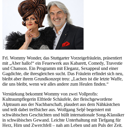
Frl. Wommy Wonder, das Stuttgarter Vorzeigefräulein, präsentiert
mit „Aber hallo!“ ein Feuerwerk aus Kabarett, Comedy, Travestie
und Chanson. Ein Programm mit Eleganz, Sexappeal und einer
Gagdichte, die ihresgleichen sucht. Das Fräulein erfindet sich neu,
bleibt aber ihrem Grundkonzept treu: „Lachen ist die letzte Waffe,
die uns bleibt, wenn wir alles andere zum Heulen finden.“
Verstärkung bekommt Wommy von zwei Vollprofis:
Kultraumpflegerin Elfriede Schäufele, der fleischgewordene
Alptraum aus der Nachbarschaft, plaudert aus dem Nähkästchen
und teilt dabei treffsicher aus. Wolfgang Seljé begeistert mit
schwäbischen Geschichten und hüllt internationale Song-Klassiker
in schwäbisches Gewand. Leichte Unterhaltung mit Tiefgang für
Herz, Hirn und Zwerchfell – nah am Leben und am Puls der Zeit.