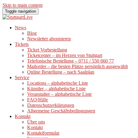
Skip to main content
Toggle navigation
News
Blog
Newsletter abonnieren
Tickets
Ticket Vorbestellung
Ticketcenter – im Herzen von Stuttgart
Telefonische Bestellung – 0711 / 550 660 77
Mailorder – die besten Plätze persönlich ausgewählt
Online Bestellung – nach Saalplan
Service
Locations – alphabetische Liste
Künstler – alphabetische Liste
Veranstalter – alphabetische Liste
FAQ/Hilfe
Datenschutzerklärungen
Allgemeine Geschäftsbedingungen
Kontakt
Über uns
Kontakt
Kontaktformular