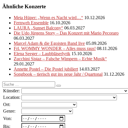
Ähnliche Konzerte
Meta Hüper: „Wenn es Nacht wird…“
10.12.2026
Fernweh Ensemble
16.10.2026
LAURA „Sunset Balcony“
06.03.2027
Die Udo Jürgens Story – Das Konzert mit Mario Pecoraro
06.03.2027
Marcel Adam & die Egoisten Band live
05.09.2026
Frl. WOMMY WONDER – Alles muss raus!
08.11.2026
Elena Seeger – Laubbläserlyrik
15.10.2026
Zucchini Sistaz – Falsche Wimpern – Echte Musik“
29.01.2027
Annette Postel – Die Postel jubiliert
14.03.2027
Songbook – tierisch gut ins neue Jahr / Quartonal
31.12.2026
Suche
nach:
Künstler:
Location:
Ort:
Genre:
Von:
Bis: