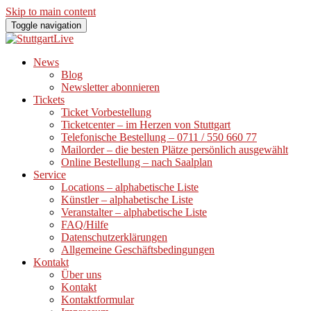
Skip to main content
Toggle navigation
News
Blog
Newsletter abonnieren
Tickets
Ticket Vorbestellung
Ticketcenter – im Herzen von Stuttgart
Telefonische Bestellung – 0711 / 550 660 77
Mailorder – die besten Plätze persönlich ausgewählt
Online Bestellung – nach Saalplan
Service
Locations – alphabetische Liste
Künstler – alphabetische Liste
Veranstalter – alphabetische Liste
FAQ/Hilfe
Datenschutzerklärungen
Allgemeine Geschäftsbedingungen
Kontakt
Über uns
Kontakt
Kontaktformular