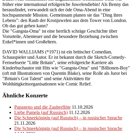
früher eine international erfolgreiche Juwelendiebin! Als Benny das
herausfindet, verwandelt sich der öde Oma-Abend in eine
hochspannende Mission. Gemeinsam planen sie das "Ding ihres
Lebens": den Raub der Kronjuwelen aus dem Tower von London.
Ob das gut gehen kann?
Die "Gangsta-Oma" ist eine herrlich schräge Geschichte über
Vorurteile, Abenteuer und die besondere Beziehung zwischen
Enkel*innen und Großeltern.
DAVID WALLIAMS (*1971) ist ein britischer Comedian,
Schauspieler und Autor. Er ist bekannt durch die Sketch-Comedy-
Fernsehserie "Little Britain", seine erfolgreiche Karriere als
Kinderbuchautor mit Hits wie "Gangsta-Oma" und "Billionen-Boy"
(oft mit Illustrationen von Quentin Blake), seine Rolle als Juror bei
"Britain's Got Talent" und seine Aktivitäten für
Wohltätigkeitsorganisationen wie Comic Relief.
Ähnliche Konzerte
Papageno und die Zauberflöte
11.10.2026
Liebe Pamela (auf Russisch)
11.12.2026
Die Schneekönigin (auf Russisch) – in russischer Sprache
21.11.2026
Die Schneekönigin (auf Russisch) – in russischer Sprache