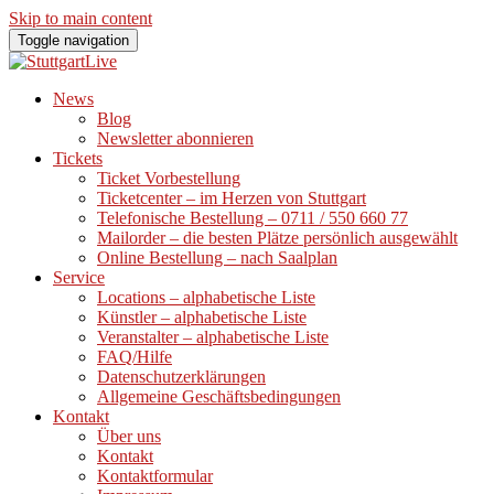
Skip to main content
Toggle navigation
News
Blog
Newsletter abonnieren
Tickets
Ticket Vorbestellung
Ticketcenter – im Herzen von Stuttgart
Telefonische Bestellung – 0711 / 550 660 77
Mailorder – die besten Plätze persönlich ausgewählt
Online Bestellung – nach Saalplan
Service
Locations – alphabetische Liste
Künstler – alphabetische Liste
Veranstalter – alphabetische Liste
FAQ/Hilfe
Datenschutzerklärungen
Allgemeine Geschäftsbedingungen
Kontakt
Über uns
Kontakt
Kontaktformular