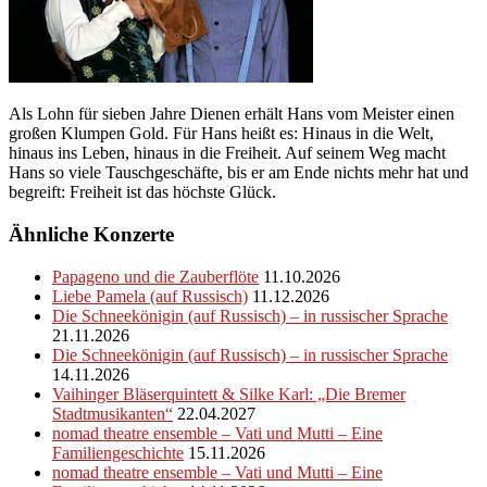
Als Lohn für sieben Jahre Dienen erhält Hans vom Meister einen
großen Klumpen Gold. Für Hans heißt es: Hinaus in die Welt,
hinaus ins Leben, hinaus in die Freiheit. Auf seinem Weg macht
Hans so viele Tauschgeschäfte, bis er am Ende nichts mehr hat und
begreift: Freiheit ist das höchste Glück.
Ähnliche Konzerte
Papageno und die Zauberflöte
11.10.2026
Liebe Pamela (auf Russisch)
11.12.2026
Die Schneekönigin (auf Russisch) – in russischer Sprache
21.11.2026
Die Schneekönigin (auf Russisch) – in russischer Sprache
14.11.2026
Vaihinger Bläserquintett & Silke Karl: „Die Bremer
Stadtmusikanten“
22.04.2027
nomad theatre ensemble – Vati und Mutti – Eine
Familiengeschichte
15.11.2026
nomad theatre ensemble – Vati und Mutti – Eine