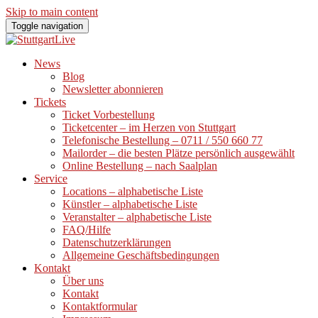
Skip to main content
Toggle navigation
News
Blog
Newsletter abonnieren
Tickets
Ticket Vorbestellung
Ticketcenter – im Herzen von Stuttgart
Telefonische Bestellung – 0711 / 550 660 77
Mailorder – die besten Plätze persönlich ausgewählt
Online Bestellung – nach Saalplan
Service
Locations – alphabetische Liste
Künstler – alphabetische Liste
Veranstalter – alphabetische Liste
FAQ/Hilfe
Datenschutzerklärungen
Allgemeine Geschäftsbedingungen
Kontakt
Über uns
Kontakt
Kontaktformular