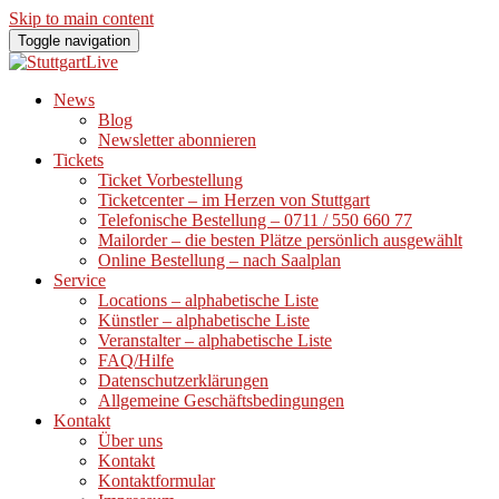
Skip to main content
Toggle navigation
News
Blog
Newsletter abonnieren
Tickets
Ticket Vorbestellung
Ticketcenter – im Herzen von Stuttgart
Telefonische Bestellung – 0711 / 550 660 77
Mailorder – die besten Plätze persönlich ausgewählt
Online Bestellung – nach Saalplan
Service
Locations – alphabetische Liste
Künstler – alphabetische Liste
Veranstalter – alphabetische Liste
FAQ/Hilfe
Datenschutzerklärungen
Allgemeine Geschäftsbedingungen
Kontakt
Über uns
Kontakt
Kontaktformular